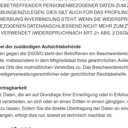
SIEBETREFFENDER PERSONENBEZOGENER DATEN ZUM
UNGEINZULEGEN; DIES GILT AUCH FÜR DAS PROFILING,
WERBUNG INVERBINDUNG STEHT. WENN SIE WIDERSP
EZOGENEN DATENANSCHLIESSEND NICHT MEHR ZUM 
VERWENDET (WIDERSPRUCHNACH ART. 21 ABS. 2 DSGV
ei der zuständigen Aufsichtsbehörde
ßen gegen die DSGVO steht den Betroffenen ein Beschwerderec
e, insbesondere in dem Mitgliedstaat ihres gewöhnlichen Aufen
des Orts des mutmaßlichen Verstoßes zu. Das Beschwerderecht
tigerverwaltungsrechtlicher oder gerichtlicher Rechtsbehelfe.
rtragbarkeit
 Daten, die wir auf Grundlage Ihrer Einwilligung oder in Erfüll
t verarbeiten, an sich oder an einen Dritten in einem gängigen
u lassen. Sofern Sie die direkte Übertragung der Daten an ei
angen, erfolgt dies nur, soweit es technisch machbar ist.