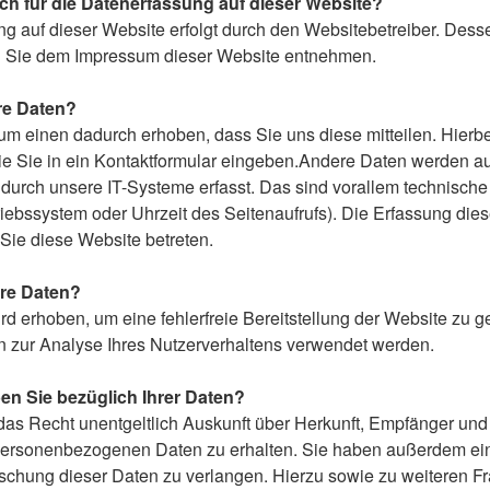
ich für die Datenerfassung auf dieser Website?
ng auf dieser Website erfolgt durch den Websitebetreiber. Dess
 Sie dem Impressum dieser Website entnehmen.
hre Daten?
m einen dadurch erhoben, dass Sie uns diese mitteilen. Hierbei
e Sie in ein Kontaktformular eingeben.Andere Daten werden a
durch unsere IT-Systeme erfasst. Das sind vorallem technische 
riebssystem oder Uhrzeit des Seitenaufrufs). Die Erfassung dies
Sie diese Website betreten.
hre Daten?
ird erhoben, um eine fehlerfreie Bereitstellung der Website zu g
zur Analyse Ihres Nutzerverhaltens verwendet werden.
n Sie bezüglich Ihrer Daten?
 das Recht unentgeltlich Auskunft über Herkunft, Empfänger un
personenbezogenen Daten zu erhalten. Sie haben außerdem ein
schung dieser Daten zu verlangen. Hierzu sowie zu weiteren