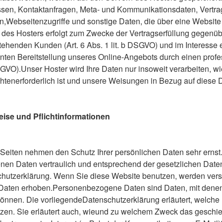
essen, Kontaktanfragen, Meta- und Kommunikationsdaten, Vertra
,Webseitenzugriffe und sonstige Daten, die über eine Website 
 des Hosters erfolgt zum Zwecke der Vertragserfüllung gegenü
ehenden Kunden (Art. 6 Abs. 1 lit. b DSGVO) und im Interesse e
enten Bereitstellung unseres Online-Angebots durch einen profe
 DSGVO).Unser Hoster wird Ihre Daten nur insoweit verarbeiten, wi
chtenerforderlich ist und unsere Weisungen in Bezug auf diese 
eise und Pflichtinformationen
r Seiten nehmen den Schutz Ihrer persönlichen Daten sehr ernst
en Daten vertraulich und entsprechend der gesetzlichen Daten
hutzerklärung. Wenn Sie diese Website benutzen, werden ver
aten erhoben.Personenbezogene Daten sind Daten, mit denen
 können. Die vorliegendeDatenschutzerklärung erläutert, welche
utzen. Sie erläutert auch, wieund zu welchem Zweck das geschie