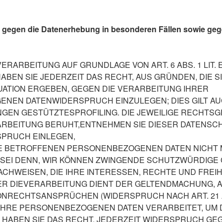
 gegen die Datenerhebung in besonderen Fällen sowie ge
ERARBEITUNG AUF GRUNDLAGE VON ART. 6 ABS. 1 LIT. 
ABEN SIE JEDERZEIT DAS RECHT, AUS GRÜNDEN, DIE S
ATION ERGEBEN, GEGEN DIE VERARBEITUNG IHRER
NEN DATENWIDERSPRUCH EINZULEGEN; DIES GILT AUC
NGEN GESTÜTZTESPROFILING. DIE JEWEILIGE RECHTS
ARBEITUNG BERUHT,ENTNEHMEN SIE DIESER DATENS
SPRUCH EINLEGEN,
E BETROFFENEN PERSONENBEZOGENEN DATEN NICHT
SSEI DENN, WIR KÖNNEN ZWINGENDE SCHUTZWÜRDIGE 
CHWEISEN, DIE IHRE INTERESSEN, RECHTE UND FREI
R DIEVERARBEITUNG DIENT DER GELTENDMACHUNG, 
ONRECHTSANSPRÜCHEN (WIDERSPRUCH NACH ART. 21 A
IHRE PERSONENBEZOGENEN DATEN VERARBEITET, UM
 HABEN SIE DAS RECHT, JEDERZEIT WIDERSPRUCH GEG