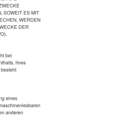
 ZWECKE
 SOWEIT ES MIT
RECHEN, WERDEN
ZWECKE DER
O).
ht bei
thalts, ihres
 besteht
ung eines
, maschinenlesbaren
nen anderen