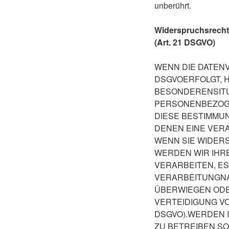
unberührt.
Widerspruchsrecht
(Art. 21 DSGVO)
WENN DIE DATENV
DSGVOERFOLGT, H
BESONDERENSITU
PERSONENBEZOGE
DIESE BESTIMMU
DENEN EINE VER
WENN SIE WIDER
WERDEN WIR IHR
VERARBEITEN, E
VERARBEITUNGNA
ÜBERWIEGEN ODE
VERTEIDIGUNG V
DSGVO).WERDEN 
ZU BETREIBEN,SO