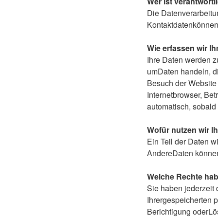
Wer ist verantwortl
Die Datenverarbeitu
Kontaktdatenkönnen
Wie erfassen wir I
Ihre Daten werden zu
umDaten handeln, di
Besuch der Website 
Internetbrowser, Bet
automatisch, sobald 
Wofür nutzen wir I
Ein Teil der Daten w
AndereDaten können 
Welche Rechte habe
Sie haben jederzeit
Ihrergespeicherten 
Berichtigung oderLö