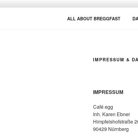
Zum
Inhalt
CAFE EGG
springen
ALL ABOUT BREGGFAST.
ALL ABOUT BREGGFAST
DA
IMPRESSUM & D
IMPRESSUM
Café egg
Inh. Karen Ebner
Himpfelshofstraße 2
90429 Nürnberg