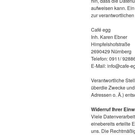
hin, dass die Datenü
aufweisen kann. Ein 
zur verantwortlichen 
Café egg
Inh. Karen Ebner
Himpfelshofstraße
2690429 Nürnberg
Telefon: 0911/ 9288
E-Mail: info@cafe-e
Verantwortliche Stel
überdie Zwecke und 
Adressen o. Ä.) ents
Widerruf Ihrer Einw
Viele Datenverarbei
einebereits erteilte 
uns. Die Rechtmäßigk