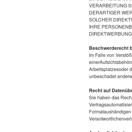
VERARBEITUNG 
DERARTIGER WERB
SOLCHER DIREKT
IHRE PERSONENB
DIREKTWERBUNG 
Beschwerderecht b
Im Falle von Verstö
einerAufsichtsbehörd
Arbeitsplatzesoder 
unbeschadet anderwei
Recht auf Datenübe
Sie haben das Recht,
Vertragsautomatisier
Formataushändigen z
Verantwortlichenverl