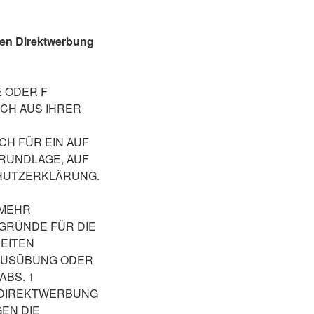
gen Direktwerbung
E ODER F
ICH AUS IHRER
H FÜR EIN AUF
GRUNDLAGE, AUF
CHUTZERKLÄRUNG.
 MEHR
GRÜNDE FÜR DIE
HEITEN
AUSÜBUNG ODER
BS. 1
 DIREKTWERBUNG
EN DIE